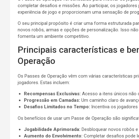
completar desafios e missões. Ao participar, os jogador
experiência de jogo e proporcionam uma sensação de pro
O seu principal propósito é criar uma forma estruturada 
novos robôs, armas e opções de personalização. Isso não
fomenta um ambiente competitivo.
Principais características e b
Operação
Os Passes de Operação vêm com várias características pr
jogadores. Estas incluem:
Recompensas Exclusivas:
Acesso a itens únicos não di
Progressão em Camadas:
Um caminho claro de avanç
Desafios Limitados no Tempo:
Incentiva os jogadores 
Os benefícios de usar um Passe de Operação são significa
Jogabilidade Aprimorada:
Desbloquear novos robôs e 
Aumento do Envolvimento:
Completar desafios pode le