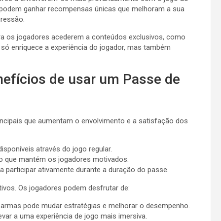
es podem ganhar recompensas únicas que melhoram a sua
gressão.
para os jogadores acederem a conteúdos exclusivos, como
 só enriquece a experiência do jogador, mas também
enefícios de usar um Passe de
incipais que aumentam o envolvimento e a satisfação dos
sponíveis através do jogo regular.
o que mantém os jogadores motivados.
a participar ativamente durante a duração do passe.
tivos. Os jogadores podem desfrutar de:
armas pode mudar estratégias e melhorar o desempenho.
var a uma experiência de jogo mais imersiva.