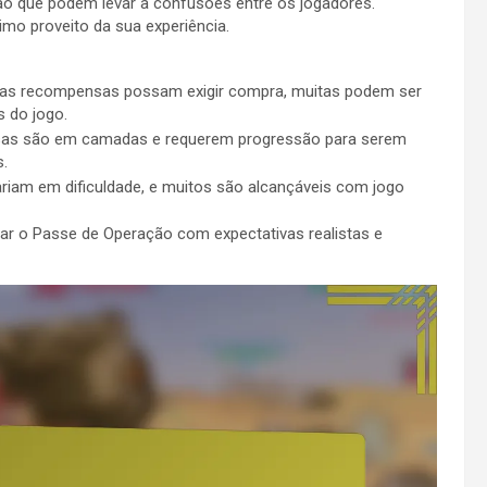
o que podem levar a confusões entre os jogadores.
mo proveito da sua experiência.
as recompensas possam exigir compra, muitas podem ser
s do jogo.
as são em camadas e requerem progressão para serem
.
ariam em dificuldade, e muitos são alcançáveis com jogo
ar o Passe de Operação com expectativas realistas e