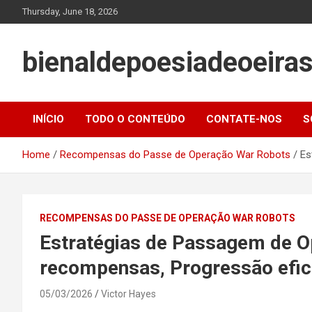
Skip
Thursday, June 18, 2026
to
content
bienaldepoesiadeoeiras
INÍCIO
TODO O CONTEÚDO
CONTATE-NOS
S
Home
Recompensas do Passe de Operação War Robots
Es
RECOMPENSAS DO PASSE DE OPERAÇÃO WAR ROBOTS
Estratégias de Passagem de O
recompensas, Progressão efici
05/03/2026
Victor Hayes