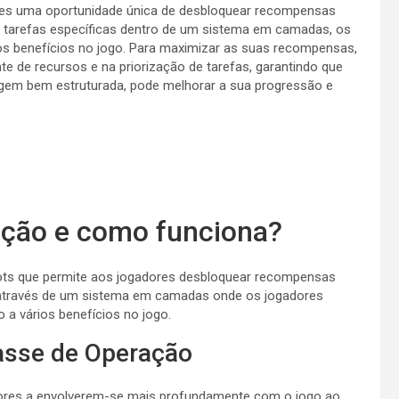
es uma oportunidade única de desbloquear recompensas
ar tarefas específicas dentro de um sistema em camadas, os
os benefícios no jogo. Para maximizar as suas recompensas,
nte de recursos e na priorização de tarefas, garantindo que
em bem estruturada, pode melhorar a sua progressão e
ação e como funciona?
ts que permite aos jogadores desbloquear recompensas
a através de um sistema em camadas onde os jogadores
 a vários benefícios no jogo.
Passe de Operação
dores a envolverem-se mais profundamente com o jogo ao