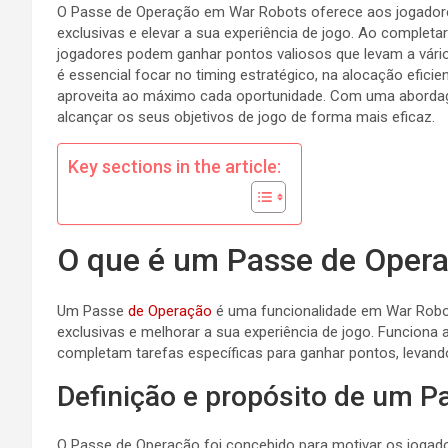
O Passe de Operação em War Robots oferece aos jogador
exclusivas e elevar a sua experiência de jogo. Ao complet
jogadores podem ganhar pontos valiosos que levam a vári
é essencial focar no timing estratégico, na alocação eficie
aproveita ao máximo cada oportunidade. Com uma abordag
alcançar os seus objetivos de jogo de forma mais eficaz.
Key sections in the article:
O que é um Passe de Oper
Um Passe
de Operação
é uma funcionalidade em War Robo
exclusivas e melhorar a sua experiência de jogo. Funcion
completam tarefas específicas para ganhar pontos, levando
Definição e propósito de um 
O Passe de Operação foi concebido para motivar os joga